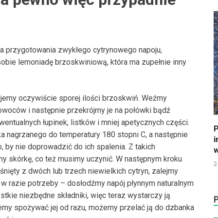
łada przygotowania zwykłego cytrynowego napoju,
bie lemoniadę brzoskwiniową, która ma zupełnie inny
ujemy oczywiście sporej ilości brzoskwiń. Weźmy
 owoców i następnie przekrójmy je na połówki bądź
wentualnych łupinek, listków i mniej apetycznych części.
P
a nagrzanego do temperatury 180 stopni C, a następnie
i
, by nie doprowadzić do ich spalenia. Z takich
w
y skórkę, co też musimy uczynić. W następnym kroku
2
nięty z dwóch lub trzech niewielkich cytryn, zalejmy
 w razie potrzeby – dosłodźmy napój płynnym naturalnym
kie niezbędne składniki, więc teraz wystarczy ją
emy spożywać jej od razu, możemy przelać ją do dzbanka