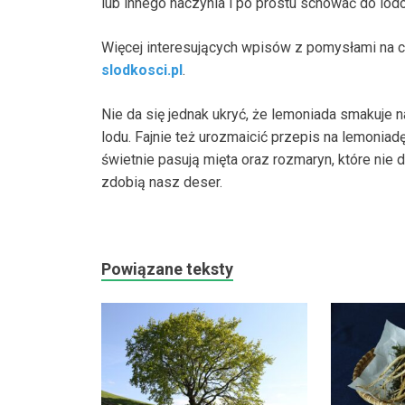
lub innego naczynia i po prostu schować do lod
Więcej interesujących wpisów z pomysłami na c
slodkosci.pl
.
Nie da się jednak ukryć, że lemoniada smakuje n
lodu. Fajnie też urozmaicić przepis na lemonia
świetnie pasują mięta oraz rozmaryn, które nie 
zdobią nasz deser.
Powiązane teksty