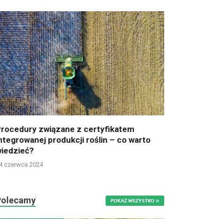
rocedury związane z certyfikatem
ntegrowanej produkcji roślin – co warto
iedzieć?
4 czerwca 2024
Polecamy
POKAŻ WSZYSTKO