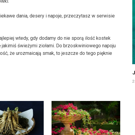
ówki.
iekawe dania, desery i napoje, przeczytasz w serwisie
ajlepiej wtedy, gdy dodamy do nie sporą ilość kostek
dę jakimiś świeżymi ziołami. Do brzoskwiniowego napoju
dość, że urozmaicają smak, to jeszcze do tego pięknie
J
2