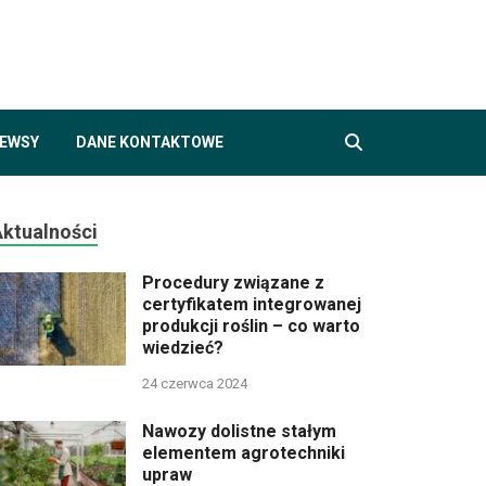
air.pl
ogii, rolnictwie i agroturystyce
EWSY
DANE KONTAKTOWE
Aktualności
Procedury związane z
certyfikatem integrowanej
produkcji roślin – co warto
wiedzieć?
24 czerwca 2024
Nawozy dolistne stałym
elementem agrotechniki
upraw