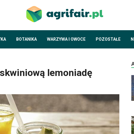
agrif
piszemy o ekol
YKA
BOTANIKA
WARZYWA I OWOCE
POZOSTAŁE
N
oskwiniową lemoniadę