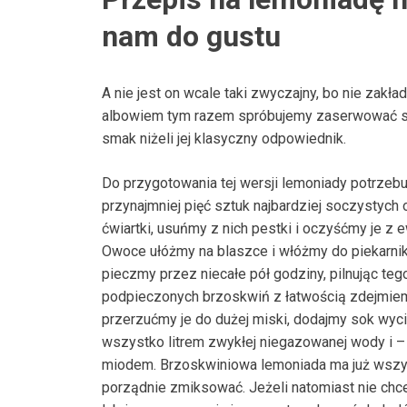
nam do gustu
A nie jest on wcale taki zwyczajny, bo nie zak
albowiem tym razem spróbujemy zaserwować so
smak niżeli jej klasyczny odpowiednik.
Do przygotowania tej wersji lemoniady potrzeb
przynajmniej pięć sztuk najbardziej soczystych
ćwiartki, usuńmy z nich pestki i oczyśćmy je z e
Owoce ułóżmy na blaszce i włóżmy do piekarnik
pieczmy przez niecałe pół godziny, pilnując tego
podpieczonych brzoskwiń z łatwością zdejmiem
przerzućmy je do dużej miski, dodajmy sok wyciś
wszystko litrem zwykłej niegazowanej wody i –
miodem. Brzoskwiniowa lemoniada ma już wszyst
porządnie zmiksować. Jeżeli natomiast nie chc