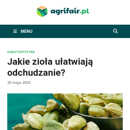
agrifai
piszemy o ekologii,
rolnictwie i
agroturystyce
MENU
AGROTURYSTYKA
Jakie zioła ułatwiają
odchudzanie?
25 maja 2022