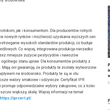
ony środowiska.
 rolnikom, jak i konsumentom. Dla producentów rolnych
łnie nowych rynków i możliwość uzyskania wyższych cen
zestrzeganie wysokich standardów produkcji, co buduje
dlowych. Co więcej, integrowana produkcja nierzadko
rzez mniejsze zużycie pestycydów i nawozów
i ogólnego stanu upraw. Dla konsumentów produkty z
P
. Mają oni gwarancję, że produkty te zostały wytworzone
i
pływem na środowisko. Produkty te są w stu
w
epsze walory smakowe i odżywcze. Certyfikat IPR
2
promuje odpowiedzialne wybory zakupowe, co z kolei
szcze większą skalę. Więcej informacji na temat
https://iprcert.pl/
.