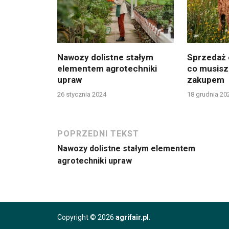
Nawozy dolistne stałym
Sprzedaż 
elementem agrotechniki
co musisz
upraw
zakupem
26 stycznia 2024
18 grudnia 20
POPRZEDNI TEKST
Nawozy dolistne stałym elementem
agrotechniki upraw
Copyright © 2026
agrifair.pl
.