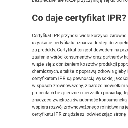
bezpieczne, ale także przyczyniają się do ochr
Co daje certyfikat IPR?
Certyfikat IPR przynosi wiele korzyści zarówno
uzyskanie certyfikatu oznacza dostęp do zupe
za produkty. Certyfikat ten jest dowodem na pr
zaufanie wśród konsumentów oraz partnerów han
wiąże się z obniżeniem kosztów produkcji pop
chemicznych, a także z poprawą zdrowia gleby 
certyfikatem IPR są pewnością wysokiej jakości
w sposób zrównoważony, z bardzo niewielkim w
procentach bezpieczne i nierzadko posiadają l
znacząco zwiększa świadomość konsumencką i 
wspiera rozwój zrównoważonego rolnictwa na je
certyfikatu IPR znajdziesz, odwiedzając stronę: