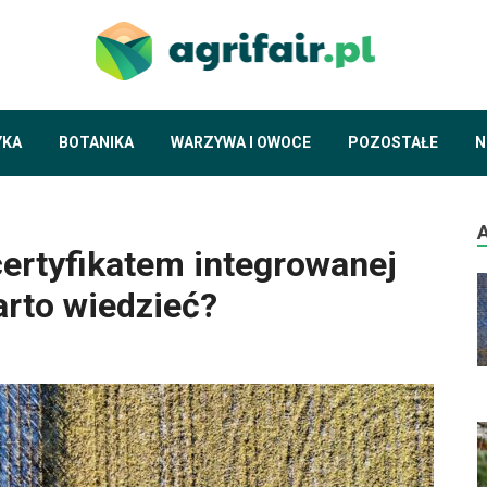
agrif
piszemy o ekol
YKA
BOTANIKA
WARZYWA I OWOCE
POZOSTAŁE
N
ertyfikatem integrowanej
arto wiedzieć?