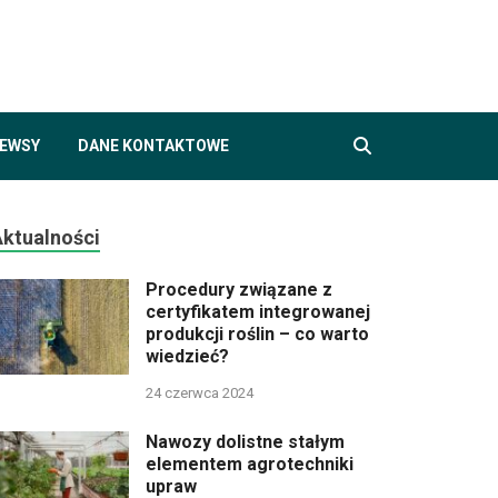
air.pl
ogii, rolnictwie i agroturystyce
EWSY
DANE KONTAKTOWE
Aktualności
Procedury związane z
certyfikatem integrowanej
produkcji roślin – co warto
wiedzieć?
24 czerwca 2024
Nawozy dolistne stałym
elementem agrotechniki
upraw