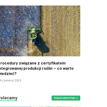
rocedury związane z certyfikatem
ntegrowanej produkcji roślin – co warto
iedzieć?
4 czerwca 2024
Polecamy
POKAŻ WSZYSTKO