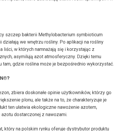
jący szczep bakterii Methylobacterium symbioticum
działają we wnętrzu rośliny. Po aplikacji na rośliny
liści, w których namnażają się i korzystając z
nych, asymilują azot atmosferyczny. Dzięki temu
azu tam, gdzie roślina może je bezpośrednio wykorzystać.
eN
®
?
 sezon, zbiera doskonałe opinie użytkowników, którzy go
ększenie plonu, ale także na to, że charakteryzuje je
dukt ten ułatwia ekologiczne nawożenie azotem,
i azotu dostarczonej z nawozami.
, który na polskim rynku oferuje dystrybutor produktu