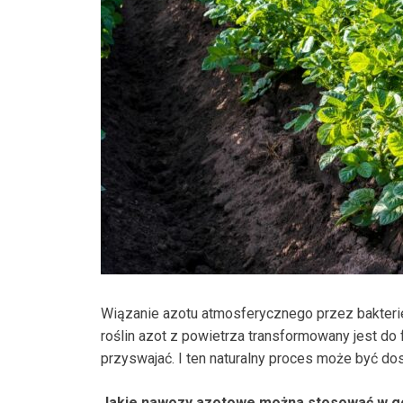
Wiązanie azotu atmosferycznego przez bakterie 
roślin azot z powietrza transformowany jest d
przyswajać. I ten naturalny proces może być 
Jakie nawozy azotowe można stosować w g