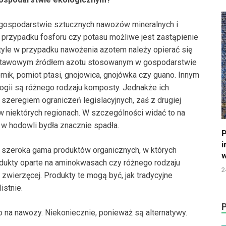
 gospodarstwie sztucznych nawozów mineralnych i
w przypadku fosforu czy potasu możliwe jest zastąpienie
tyle w przypadku nawożenia azotem należy opierać się
dstawowym źródłem azotu stosowanym w gospodarstwie
rnik, pomiot ptasi, gnojowica, gnojówka czy guano. Innym
ii są różnego rodzaju komposty. Jednakże ich
szeregiem ograniczeń legislacyjnych, zaś z drugiej
 niektórych regionach. W szczególności widać to na
 w hodowli bydła znacznie spadła.
P
i
szeroka gama produktów organicznych, w których
w
odukty oparte na aminokwasach czy różnego rodzaju
2
 zwierzęcej. Produkty te mogą być, jak tradycyjne
istnie.
ko na nawozy. Niekoniecznie, ponieważ są alternatywy.