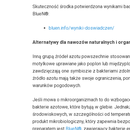
Skuteczność środka potwierdzona wynikami bad
BlueN®:
bluen.info/wyniki-doswiadczen/
Alternatywy dla nawozów naturalnych i orga
Inną grupą źródeł azotu powszechnie stosowan
motylkowe uprawiane jako poplon lub międzyplo
zawdzięczają one symbiozie z bakteriami zdoln
źródło azotu mają także swoje ograniczenia, pon
warunków pogodowych.
Jeśli mowa o mikroorganizmach to do wzbogace
bakterie azotowe, które bytują w glebie. Jedna
środowiskowych, w szczególności od temperatury
produkt mikrobiologiczny, który zapewnia bezpo
preparatem jest
BlueN
®
, zawierający bakterie e