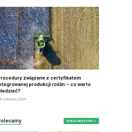
rocedury związane z certyfikatem
ntegrowanej produkcji roślin – co warto
iedzieć?
4 czerwca 2024
Polecamy
POKAŻ WSZYSTKO