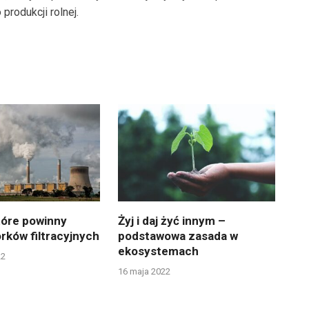
rodukcji rolnej.
tóre powinny
Żyj i daj żyć innym –
rków filtracyjnych
podstawowa zasada w
ekosystemach
22
16 maja 2022