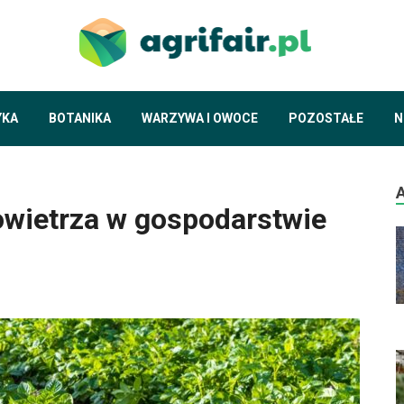
agrif
piszemy o ekol
YKA
BOTANIKA
WARZYWA I OWOCE
POZOSTAŁE
N
wietrza w gospodarstwie