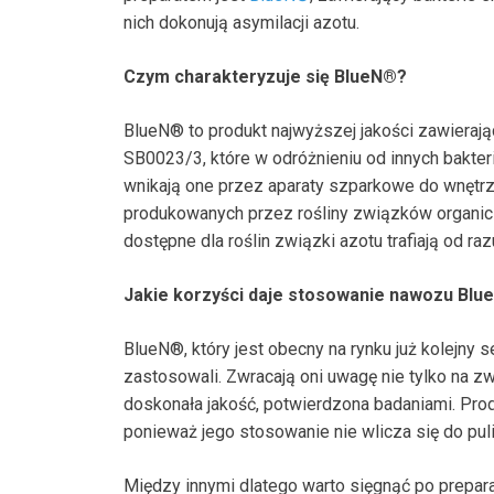
nich dokonują asymilacji azotu.
Czym charakteryzuje się BlueN
®
?
BlueN
®
to produkt najwyższej jakości zawiera
SB0023/3, które w odróżnieniu od innych bakterii 
wnikają one przez aparaty szparkowe do wnętrza 
produkowanych przez rośliny związków organicz
dostępne dla roślin związki azotu trafiają od r
Jakie korzyści daje stosowanie nawozu Blu
BlueN
®
, który jest obecny na rynku już kolejny
zastosowali. Zwracają oni uwagę nie tylko na zwi
doskonała jakość, potwierdzona badaniami. Pro
ponieważ jego stosowanie nie wlicza się do pul
Między innymi dlatego warto sięgnąć po preparat