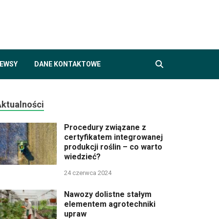
air.pl
ogii, rolnictwie i agroturystyce
EWSY
DANE KONTAKTOWE
Aktualności
Procedury związane z
certyfikatem integrowanej
produkcji roślin – co warto
wiedzieć?
24 czerwca 2024
Nawozy dolistne stałym
elementem agrotechniki
upraw