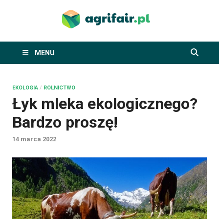
agrifai
piszemy o ekologii,
rolnictwie i
agroturystyce
MENU
EKOLOGIA
/
ROLNICTWO
Łyk mleka ekologicznego?
Bardzo proszę!
14 marca 2022